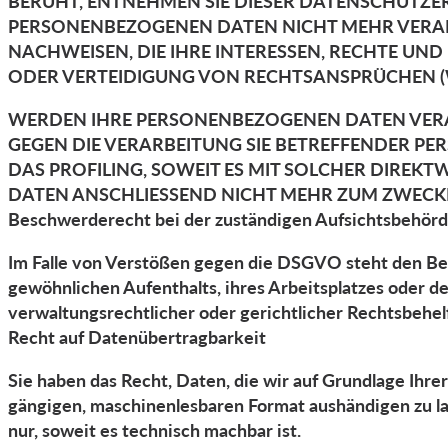
BERUHT, ENTNEHMEN SIE DIESER DATENSCHUTZE
PERSONENBEZOGENEN DATEN NICHT MEHR VERARB
NACHWEISEN, DIE IHRE INTERESSEN, RECHTE UN
ODER VERTEIDIGUNG VON RECHTSANSPRÜCHEN (WI
WERDEN IHRE PERSONENBEZOGENEN DATEN VERAR
GEGEN DIE VERARBEITUNG SIE BETREFFENDER P
DAS PROFILING, SOWEIT ES MIT SOLCHER DIRE
DATEN ANSCHLIESSEND NICHT MEHR ZUM ZWECKE
Beschwerde­recht bei der zuständigen Aufsichts­behör
Im Falle von Verstößen gegen die DSGVO steht den Bet
gewöhnlichen Aufenthalts, ihres Arbeitsplatzes oder 
verwaltungsrechtlicher oder gerichtlicher Rechtsbehel
Recht auf Daten­übertrag­barkeit
Sie haben das Recht, Daten, die wir auf Grundlage Ihrer
gängigen, maschinenlesbaren Format aushändigen zu las
nur, soweit es technisch machbar ist.