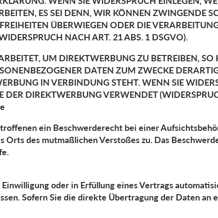
RKLÄRUNG. WENN SIE WIDERSPRUCH EINLEGEN, W
EITEN, ES SEI DENN, WIR KÖNNEN ZWINGENDE 
D FREIHEITEN ÜBERWIEGEN ODER DIE VERARBEIT
DERSPRUCH NACH ART. 21 ABS. 1 DSGVO).
BEITET, UM DIREKTWERBUNG ZU BETREIBEN, SO H
ERSONENBEZOGENER DATEN ZUM ZWECKE DERARTIGE
KTWERBUNG IN VERBINDUNG STEHT. WENN SIE WID
 DER DIREKTWERBUNG VERWENDET (WIDERSPRUCH N
de
roffenen ein Beschwerderecht bei einer Aufsichtsbehör
des Orts des mutmaßlichen Verstoßes zu. Das Beschwerd
fe.
 Einwilligung oder in Erfüllung eines Vertrags automatisi
sen. Sofern Sie die direkte Übertragung der Daten an e